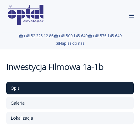
≡
☎
+48 52 325 12 86
☎
+48 500 145 649
☎
+48 575 145 649
✉
Napisz do nas
Inwestycja Filmowa 1a-1b
Opis
Galeria
Lokalizacja