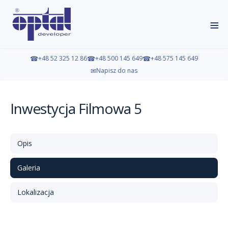
≡
☎
+48 52 325 12 86
☎
+48 500 145 649
☎
+48 575 145 649
✉
Napisz do nas
Inwestycja Filmowa 5
Opis
Galeria
Lokalizacja